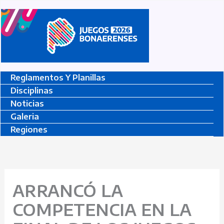
Ir
Al
Contenido
Reglamentos Y Planillas
Disciplinas
Noticias
Galeria
Regiones
ARRANCÓ LA
COMPETENCIA EN LA