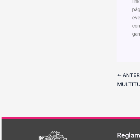
lin
pág
eve
com
gan
ANTER
Reglame