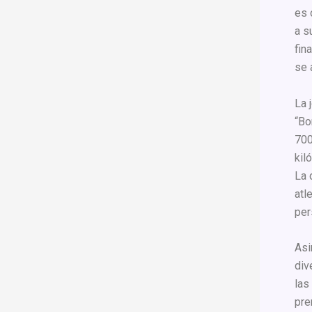
es 
a s
fin
se 
La 
“Bo
700
kil
La 
atl
per
Asi
div
las
pre