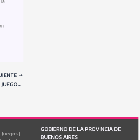
 la
ón
UIENTE
FINALIZARON LOS JUEGOS BONAERENSES 2025 Y GENERAL PUEYRREDÓN ES EL CAMPEÓN
GOBIERNO DE LA PROVINCIA DE
Juegos |
BUENOS AIRES