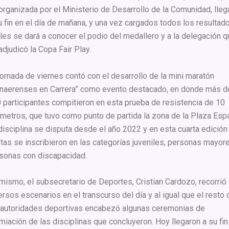
organizada por el Ministerio de Desarrollo de la Comunidad, lleg
u fin en el día de mañana, y una vez cargados todos los resultad
ales se dará a conocer el podio del medallero y a la delegación 
adjudicó la Copa Fair Play.
jornada de viernes contó con el desarrollo de la mini maratón
naerenses en Carrera” como evento destacado, en donde más d
 participantes compitieron en esta prueba de resistencia de 10
ómetros, que tuvo como punto de partida la zona de la Plaza Esp
disciplina se disputa desde el año 2022 y en esta cuarta edición
etas se inscribieron en las categorías juveniles, personas mayor
sonas con discapacidad.
mismo, el subsecretario de Deportes, Cristian Cardozo, recorrió
ersos escenarios en el transcurso del día y al igual que el resto 
 autoridades deportivas encabezó algunas ceremonias de
miación de las disciplinas que concluyeron. Hoy llegaron a su fin