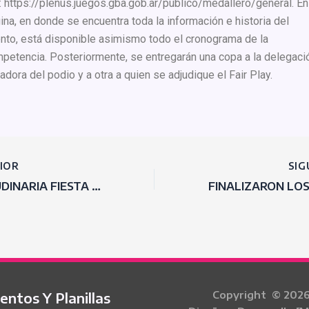
k: https://plenus.juegos.gba.gob.ar/publico/medallero/general. En
ina, en donde se encuentra toda la información e historia del
nto, está disponible asimismo todo el cronograma de la
petencia. Posteriormente, se entregarán una copa a la delegaci
adora del podio y a otra a quien se adjudique el Fair Play.
IOR
SIG
MULTITUDINARIA FIESTA DE CIERRE DE LOS JUEGOS BONAERENSES CON EL POLACO
Copyright © 2026 
ntos Y Planillas