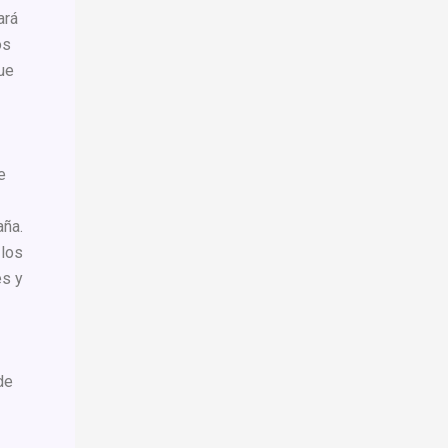
ará
os
que
e
aña.
 los
es y
de