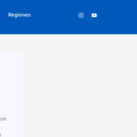
Regiones
:
con
e