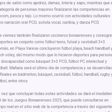
gos de salón como ajedrez, damas, lotería y sapo, mientras que 
categoría de personas mayores finalizaron las competencias en
com, pesca y tejo. Lo mismo ocurrió con actividades culturales
o narración oral PCD, solista vocal, cumbia, y danza PCD.
e viernes también finalizaron cocineros bonaerenses y coreograf
eportes en conjunto como fútbol tenis, futsal y cestoball 3×3.
más, en Playa Varese concluyeron fútbol playa, beach handball 
ch vóley, del mismo modo que lo hicieron deportes para person
 discapacidad como básquet 3×3 PCD, fútbol PC intelectual y
lball. Mañana será el último día de competencia y se desarrollar
 finales en bádminton, básquet, cestoball, fútbol, handball, rugby 
tbol, entre otros.
 vez que concluyan todas estas actividades se dará el medaller
al de los Juegos Bonaerenses 2025, que puede consultarse en
mpo real en el sitio web de la competencia a través del siguiente