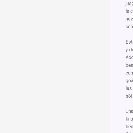
jue
la 
new
com
Est
y d
Ade
bea
con
goa
las
sóf
Una
fin
tie